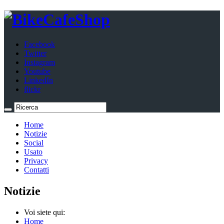
Facebook
Twitter
Instagram
Youtube
LinkedIn
flickr
Home
Notizie
Social
Usato
Privacy
Contatti
Notizie
Voi siete qui:
Home