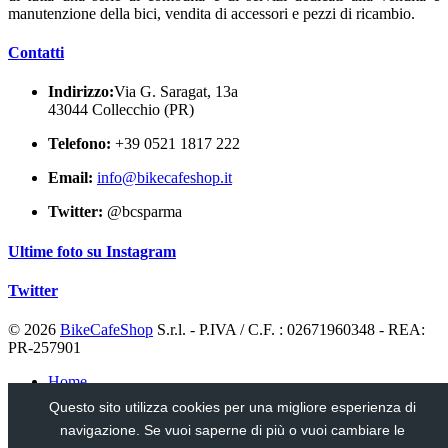
manutenzione della bici, vendita di accessori e pezzi di ricambio.
Contatti
Indirizzo:
Via G. Saragat, 13a
43044 Collecchio (PR)
Telefono:
+39 0521 1817 222
Email:
info@bikecafeshop.it
Twitter:
@bcsparma
Ultime foto su Instagram
Twitter
© 2026
BikeCafeShop
S.r.l. - P.IVA / C.F. : 02671960348 - REA:
PR-257901
Home
Notizie
Questo sito utilizza cookies per una migliore esperienza di
Usato
navigazione. Se vuoi saperne di più o vuoi cambiare le
Privacy