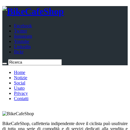
Facebook
Twitter
Instagram
Youtube
LinkedIn
flickr
Home
Notizie
Social
Usato
Privacy
Contatti
BikeCafeShop, caffetteria indipendente dove il ciclista può usufruire
di tutta una serie di comodità e di servizi dedicati alla vendita e