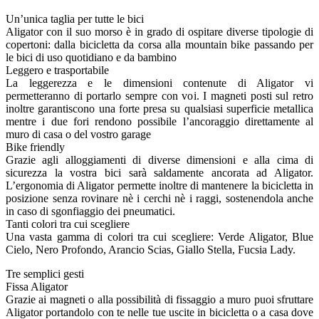
Un’unica taglia per tutte le bici
Aligator con il suo morso è in grado di ospitare diverse tipologie di
copertoni: dalla bicicletta da corsa alla mountain bike passando per
le bici di uso quotidiano e da bambino
Leggero e trasportabile
La leggerezza e le dimensioni contenute di Aligator vi
permetteranno di portarlo sempre con voi. I magneti posti sul retro
inoltre garantiscono una forte presa su qualsiasi superficie metallica
mentre i due fori rendono possibile l’ancoraggio direttamente al
muro di casa o del vostro garage
Bike friendly
Grazie agli alloggiamenti di diverse dimensioni e alla cima di
sicurezza la vostra bici sarà saldamente ancorata ad Aligator.
L’ergonomia di Aligator permette inoltre di mantenere la bicicletta in
posizione senza rovinare nè i cerchi nè i raggi, sostenendola anche
in caso di sgonfiaggio dei pneumatici.
Tanti colori tra cui scegliere
Una vasta gamma di colori tra cui scegliere: Verde Aligator, Blue
Cielo, Nero Profondo, Arancio Scias, Giallo Stella, Fucsia Lady.
Tre semplici gesti
Fissa Aligator
Grazie ai magneti o alla possibilità di fissaggio a muro puoi sfruttare
Aligator portandolo con te nelle tue uscite in bicicletta o a casa dove