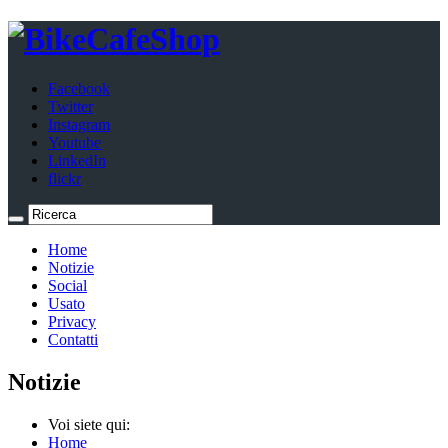
Facebook
Twitter
Instagram
Youtube
LinkedIn
flickr
Home
Notizie
Social
Usato
Privacy
Contatti
Notizie
Voi siete qui:
Home