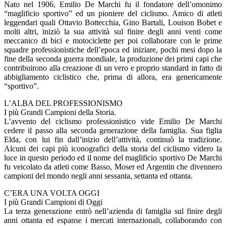
Nato nel 1906, Emilio De Marchi fu il fondatore dell’omonimo
“maglificio sportivo” ed un pioniere del ciclismo. Amico di atleti
leggendari quali Ottavio Bottecchia, Gino Bartali, Louison Bobet e
molti altri, iniziò la sua attività sul finire degli anni venti come
meccanico di bici e motociclette per poi collaborare con le prime
squadre professionistiche dell’epoca ed iniziare, pochi mesi dopo la
fine della seconda guerra mondiale, la produzione dei primi capi che
contribuirono alla creazione di un vero e proprio standard in fatto di
abbigliamento ciclistico che, prima di allora, era genericamente
“sportivo”.
L’ALBA DEL PROFESSIONISMO
I più Grandi Campioni della Storia.
L’avvento del ciclismo professionistico vide Emilio De Marchi
cedere il passo alla seconda generazione della famiglia. Sua figlia
Elda, con lui fin dall’inizio dell’attività, continuò la tradizione.
Alcuni dei capi più iconografici della storia del ciclismo videro la
luce in questo periodo ed il nome del maglificio sportivo De Marchi
fu veicolato da atleti come Basso, Moser ed Argentin che divennero
campioni del mondo negli anni sessanta, settanta ed ottanta.
C’ERA UNA VOLTA OGGI
I più Grandi Campioni di Oggi
La terza generazione entrò nell’azienda di famiglia sul finire degli
anni ottanta ed espanse i mercati internazionali, collaborando con