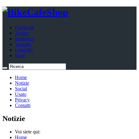
Facebook
Twitter
Instagram
Youtube
LinkedIn
flickr
Home
Notizie
Social
Usato
Privacy
Contatti
Notizie
Voi siete qui:
Home