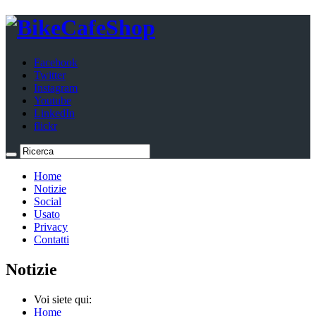
Facebook
Twitter
Instagram
Youtube
LinkedIn
flickr
Home
Notizie
Social
Usato
Privacy
Contatti
Notizie
Voi siete qui:
Home