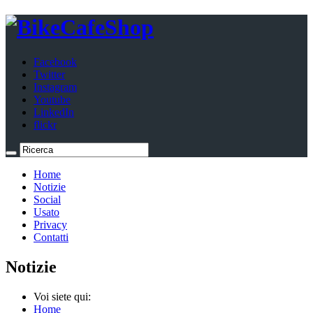
Facebook
Twitter
Instagram
Youtube
LinkedIn
flickr
Home
Notizie
Social
Usato
Privacy
Contatti
Notizie
Voi siete qui:
Home