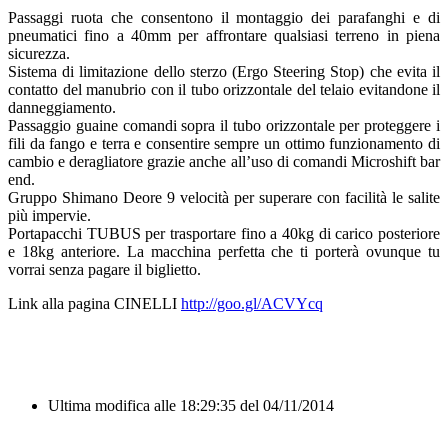
Passaggi ruota che consentono il montaggio dei parafanghi e di
pneumatici fino a 40mm per affrontare qualsiasi terreno in piena
sicurezza.
Sistema di limitazione dello sterzo (Ergo Steering Stop) che evita il
contatto del manubrio con il tubo orizzontale del telaio evitandone il
danneggiamento.
Passaggio guaine comandi sopra il tubo orizzontale per proteggere i
fili da fango e terra e consentire sempre un ottimo funzionamento di
cambio e deragliatore grazie anche all’uso di comandi Microshift bar
end.
Gruppo Shimano Deore 9 velocità per superare con facilità le salite
più impervie.
Portapacchi TUBUS per trasportare fino a 40kg di carico posteriore
e 18kg anteriore. La macchina perfetta che ti porterà ovunque tu
vorrai senza pagare il biglietto.
Link alla pagina CINELLI
http://goo.gl/ACVYcq
Ultima modifica alle 18:29:35 del 04/11/2014