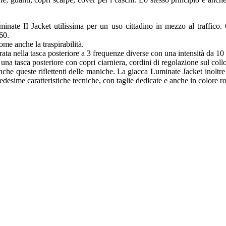
minate II Jacket utilissima per un uso cittadino in mezzo al traffico.
360.
ome anche la traspirabilità.
rata nella tasca posteriore a 3 frequenze diverse con una intensità da 10 
na tasca posteriore con copri ciarniera, cordini di regolazione sul collo e
nche queste riflettenti delle maniche. La giacca Luminate Jacket inoltre è
desime caratteristiche tecniche, con taglie dedicate e anche in colore ro