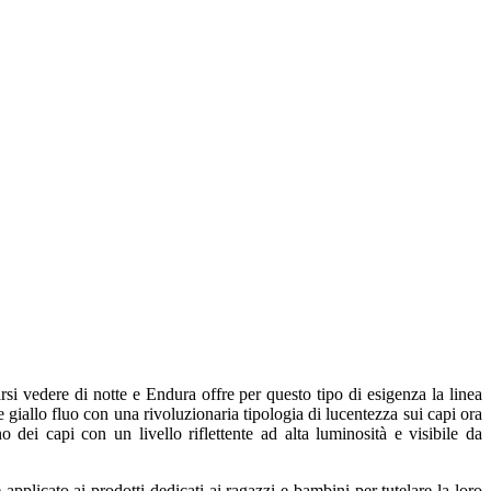
farsi vedere di notte e Endura offre per questo tipo di esigenza la linea
 giallo fluo con una rivoluzionaria tipologia di lucentezza sui capi ora
 dei capi con un livello riflettente ad alta luminosità e visibile da
applicato ai prodotti dedicati ai ragazzi e bambini per tutelare la loro