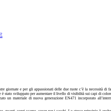
E
stre giornate e per gli appassionati delle due ruote c’è la necessità di 
tato sviluppato per aumentare il livello di visibilità sui capi di colore
zzato un materiale di nuova generazione EN471 incorporato all’interno
, guanti, copri scarpe, cover per i caschi. Lo stesso principio è anche 