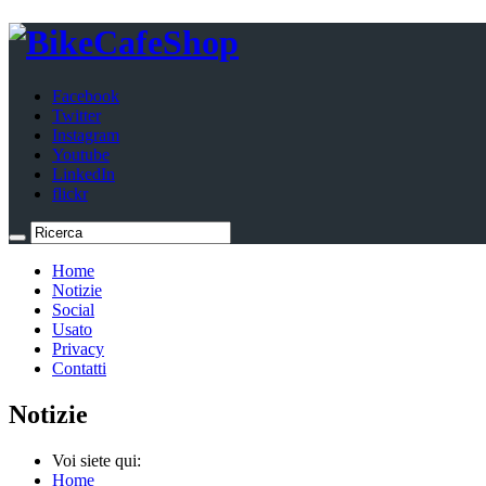
Facebook
Twitter
Instagram
Youtube
LinkedIn
flickr
Home
Notizie
Social
Usato
Privacy
Contatti
Notizie
Voi siete qui:
Home