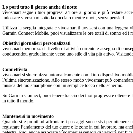
Lo porti tutto il giorno anche di notte
vívosmart segue i tuoi progressi 24 ore al giorno e può restare acce
indossare vívosmart sotto la doccia o mentre nuoti, senza pensieri.
Utilizza la sveglia integrata e vívosmart ti avviserà con una leggera
Garmin Connect Mobile, puoi visualizzare le ore totali di sonno ed i m
Obiettivi giornalieri personalizzati
vívosmart memorizza il livello di attività corrente e assegna di conseg
conducendoti gradualmente verso uno stile di vita più attivo. Visitando
Connettività
vívosmart si sincronizza automaticamente con il tuo dispositivo mobil
l’ultima sincronizzazione. Allo stesso modo vivosmart può comandare l
musica del tuo smartphone con un semplice tocco dello schermo.
Su Garmin Connect, puoi tenere traccia dei tuoi progressi e ottenere ba
in tutto il mondo.
Mantenersi in movimento
Quando si è pronti ad affrontare i passaggi successivi per ottenere 
registrare l’andamento del tuo cuore e le zone in cui lavorare, ma anch
palestra. Puoi anche associare vívosmart ai sensori di velocità per bic