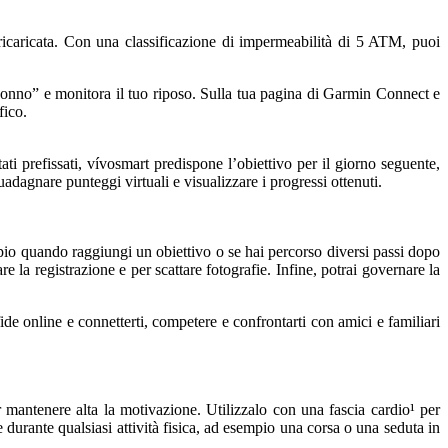
 ricaricata. Con una classificazione di impermeabilità di 5 ATM, puoi
“sonno” e monitora il tuo riposo. Sulla tua pagina di Garmin Connect e
fico.
ati prefissati, vívosmart predispone l’obiettivo per il giorno seguente,
adagnare punteggi virtuali e visualizzare i progressi ottenuti.
pio quando raggiungi un obiettivo o se hai percorso diversi passi dopo
a registrazione e per scattare fotografie. Infine, potrai governare la
ide online e connetterti, competere e confrontarti con amici e familiari
 mantenere alta la motivazione. Utilizzalo con una fascia cardio¹ per
 durante qualsiasi attività fisica, ad esempio una corsa o una seduta in