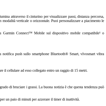
ina attraverso il cinturino per visualizzare passi, distanza percorsa,
ti in modalità verticale o orizzontale. Puoi personalizzare a piacimento le
uita Garmin Connect™ Mobile sul dispositivo mobile compatibile¹ o
a notifica push sullo smartphone Bluetooth® Smart, vívosmart vibra
re il cellulare ad esso collegato entro un raggio di 15 metri.
 grado di bruciare i grassi. La buona notizia è che questa tendenza può
r un paio di minuti per azzerare il timer di inattività.