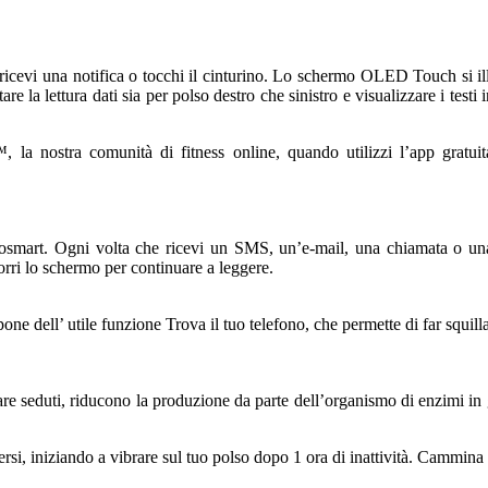
icevi una notifica o tocchi il cinturino. Lo schermo OLED Touch si illum
tare la lettura dati sia per polso destro che sinistro e visualizzare i tes
 la nostra comunità di fitness online, quando utilizzi l’app grat
ívosmart. Ogni volta che ricevi un SMS, un’e-mail, una chiamata o un
rri lo schermo per continuare a leggere.
ne dell’ utile funzione Trova il tuo telefono, che permette di far squilla
tare seduti, riducono la produzione da parte dell’organismo di enzimi in
i, iniziando a vibrare sul tuo polso dopo 1 ora di inattività. Cammina pe