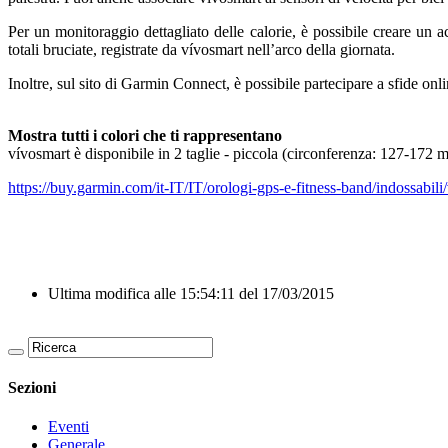
Per un monitoraggio dettagliato delle calorie, è possibile creare un
totali bruciate, registrate da vívosmart nell’arco della giornata.
Inoltre, sul sito di Garmin Connect, è possibile partecipare a sfide onl
Mostra tutti i colori che ti rappresentano
vívosmart è disponibile in 2 taglie - piccola (circonferenza: 127-172 m
https://buy.garmin.com/it-IT/IT/orologi-gps-e-fitness-band/indossabi
Ultima modifica alle 15:54:11 del 17/03/2015
Sezioni
Eventi
Generale