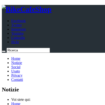
Facebook
Twitter
Instagram
Youtube
LinkedIn
flickr
Home
Notizie
Social
Usato
Privacy
Contatti
Notizie
Voi siete qui:
Home