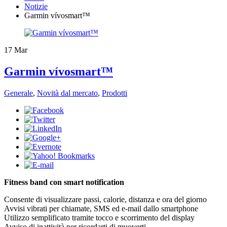
Notizie
Garmin vívosmart™
17
Mar
Garmin vívosmart™
Generale
,
Novità dal mercato
,
Prodotti
​Fitness band con smart notification
Consente di visualizzare passi, calorie, distanza e ora del giorno
Avvisi vibrati per chiamate, SMS ed e-mail dallo smartphone
Utilizzo semplificato tramite tocco e scorrimento del display
Avviso di inattività per ricordarti di muoverti