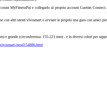
 account MyFitnessPal e collegarlo al proprio account Garmin Connect. C
ine con altri utenti vívosmart o avviare in proprio una gara con amici per
m) e grande (circonferenza: 155-221 mm) - e in diversi colori per rappres
li/vivosmart-/prod154886.html