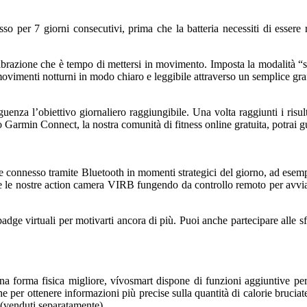
sso per 7 giorni consecutivi, prima che la batteria necessiti di essere
 vibrazione che è tempo di mettersi in movimento. Imposta la modalità 
ovimenti notturni in modo chiaro e leggibile attraverso un semplice gra
uenza l’obiettivo giornaliero raggiungibile. Una volta raggiunti i risult
 Garmin Connect, la nostra comunità di fitness online gratuita, potrai gu
e connesso tramite Bluetooth in momenti strategici del giorno, ad esem
e nostre action camera VIRB fungendo da controllo remoto per avviare l
dge virtuali per motivarti ancora di più. Puoi anche partecipare alle sf
una forma fisica migliore, vívosmart dispone di funzioni aggiuntive per
e per ottenere informazioni più precise sulla quantità di calorie bruciate
i (venduti separatamente).