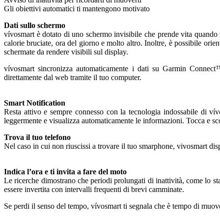
Gli obiettivi automatici ti mantengono motivato
Dati sullo schermo
vívosmart è dotato di uno schermo invisibile che prende vita quando r
calorie bruciate, ora del giorno e molto altro. Inoltre, è possibile orien
schermate da rendere visibili sul display.
vívosmart sincronizza automaticamente i dati su Garmin Connect™,
direttamente dal web tramite il tuo computer.
Smart Notification
Resta attivo e sempre connesso con la tecnologia indossabile di v
leggermente e visualizza automaticamente le informazioni. Tocca e sco
Trova il tuo telefono
Nel caso in cui non riuscissi a trovare il tuo smarphone, vivosmart dispo
Indica l’ora e ti invita a fare del moto
Le ricerche dimostrano che periodi prolungati di inattività, come lo s
essere invertita con intervalli frequenti di brevi camminate.
Se perdi il senso del tempo, vívosmart ti segnala che è tempo di muovers