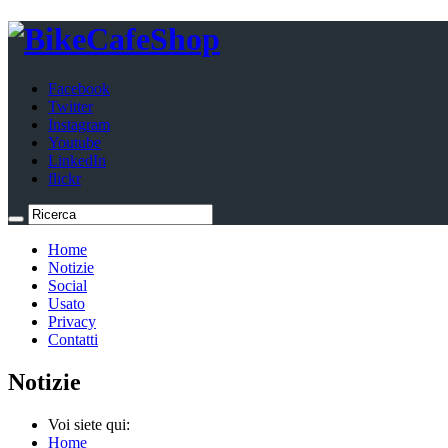
Facebook
Twitter
Instagram
Youtube
LinkedIn
flickr
Home
Notizie
Social
Usato
Privacy
Contatti
Notizie
Voi siete qui:
Home