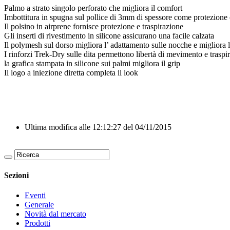
Palmo a strato singolo perforato che migliora il comfort
Imbottitura in spugna sul pollice di 3mm di spessore come protezione 
Il polsino in airprene fornisce protezione e traspirazione
Gli inserti di rivestimento in silicone assicurano una facile calzata
Il polymesh sul dorso migliora l’ adattamento sulle nocche e migliora l
I rinforzi Trek-Dry sulle dita permettono libertà di mevimento e traspi
la grafica stampata in silicone sui palmi migliora il grip
Il logo a iniezione diretta completa il look
Ultima modifica alle 12:12:27 del 04/11/2015
Sezioni
Eventi
Generale
Novità dal mercato
Prodotti