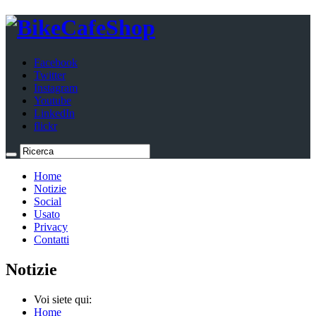
Facebook
Twitter
Instagram
Youtube
LinkedIn
flickr
Home
Notizie
Social
Usato
Privacy
Contatti
Notizie
Voi siete qui:
Home