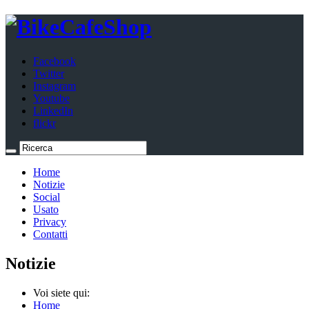
Facebook
Twitter
Instagram
Youtube
LinkedIn
flickr
Home
Notizie
Social
Usato
Privacy
Contatti
Notizie
Voi siete qui:
Home