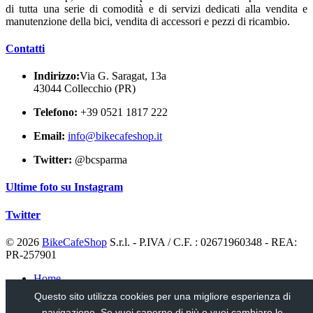
di tutta una serie di comodità e di servizi dedicati alla vendita e
manutenzione della bici, vendita di accessori e pezzi di ricambio.
Contatti
Indirizzo:
Via G. Saragat, 13a
43044 Collecchio (PR)
Telefono:
+39 0521 1817 222
Email:
info@bikecafeshop.it
Twitter:
@bcsparma
Ultime foto su Instagram
Twitter
© 2026
BikeCafeShop
S.r.l. - P.IVA / C.F. : 02671960348 - REA:
PR-257901
Home
Notizie
Questo sito utilizza cookies per una migliore esperienza di
Usato
navigazione. Se vuoi saperne di più o vuoi cambiare le