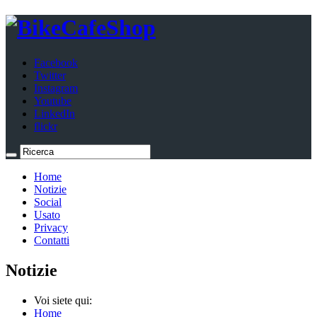
Facebook
Twitter
Instagram
Youtube
LinkedIn
flickr
Home
Notizie
Social
Usato
Privacy
Contatti
Notizie
Voi siete qui:
Home