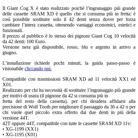
Il Giant Cog X è stato realizzato poichè l’ingranaggio più grande
delle cassette SRAM XD è quello che si consuma più in fretta: è
così possibile sostituire solo il 42 denti senza dover per forza
cambiare l’intera cassetta, ottenendo vantaggi economici, estetici e
funzionali.
Il prezzo al pubblico è lo stesso dei pignoni Giant Cog 10 velocità
da 42 denti: 100 Euro.
Versione nera già disponibile, rosso, blu e argento in arrivo a
giugno.
L’installazione richiede pochi minuti, la guida passo-passo è
visionabile
cliccando qui.
Compatibile con trasmissioni SRAM XD ad 11 velocità XX1 ed
X01.
Realizzato per chi ha necessità di sostituire l’ingranaggio più grande
per motivi di usura (il pignone da 42 si consuma più in
fretta del resto della cassetta), per chi desidera affidarsi alla
precisione di Wolf Tooth per migliorare il passaggio da 36 a 42 o per
chi vuole quel piccolo extra offerto dai due denti in più della
versione 44T.
42T oppure 44T, compatibile con tutte le cassette SRAM XD 11v:
• XG-1199 (XX1)
• XG-1195 (X01)