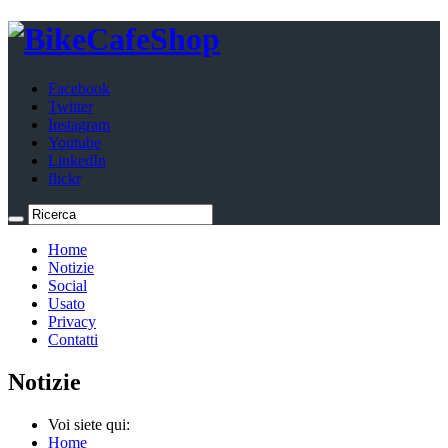
Facebook
Twitter
Instagram
Youtube
LinkedIn
flickr
Home
Notizie
Social
Usato
Privacy
Contatti
Notizie
Voi siete qui:
Home