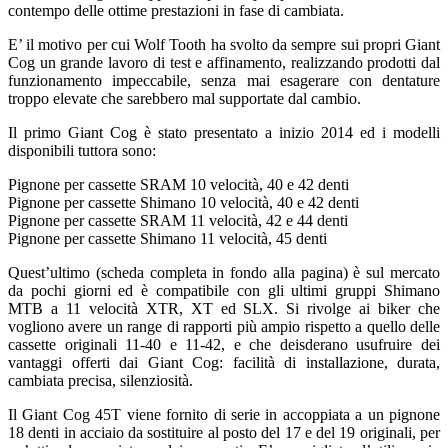
contempo delle ottime prestazioni in fase di cambiata.
E’ il motivo per cui Wolf Tooth ha svolto da sempre sui propri Giant
Cog un grande lavoro di test e affinamento, realizzando prodotti dal
funzionamento impeccabile, senza mai esagerare con dentature
troppo elevate che sarebbero mal supportate dal cambio.
Il primo Giant Cog è stato presentato a inizio 2014 ed i modelli
disponibili tuttora sono:
Pignone per cassette SRAM 10 velocità, 40 e 42 denti
Pignone per cassette Shimano 10 velocità, 40 e 42 denti
Pignone per cassette SRAM 11 velocità, 42 e 44 denti
Pignone per cassette Shimano 11 velocità, 45 denti
Quest’ultimo (scheda completa in fondo alla pagina) è sul mercato
da pochi giorni ed è compatibile con gli ultimi gruppi Shimano
MTB a 11 velocità XTR, XT ed SLX. Si rivolge ai biker che
vogliono avere un range di rapporti più ampio rispetto a quello delle
cassette originali 11-40 e 11-42, e che deisderano usufruire dei
vantaggi offerti dai Giant Cog: facilità di installazione, durata,
cambiata precisa, silenziosità.
Il Giant Cog 45T viene fornito di serie in accoppiata a un pignone
18 denti in acciaio da sostituire al posto del 17 e del 19 originali, per