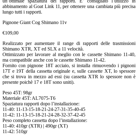
un’ottimale spaziatura dei rapporti. E’ consigliato l’utilizzo in
abbinamento al Goat Link 11, per ottenere una cambiata più precisa
lungo tutti i rapporti.
Pignone Giant Cog Shimano 11v
€109,00
Realizzato per aumentare il range di rapporti delle trasmissioni
Shimano XTR, XT ed SLX a 11 velocità.
Ottimizzato per lavorare al meglio con le cassette Shimano 11-40,
ma compatibile anche con le cassette Shimano 11-42.
Fornito con pignone 18T acciaio, si installa rimuovendo i pignoni
17T e 19T della cassetta originale e, sulle cassette XT, lo spessore
che si trova in mezzo ad essi (su cassetta XTR lo spessore non è
presente poichè 17 e 18T sono uniti).
Peso 45T: 98gr
Materiale 45T: AL7075-T6
Spaziatura rapporti dopo l’installazione:
11-40: 11-13-15-18-21-24-27-31-35-40-45
11-42: 11-13-15-18-21-24-28-32-37-42-45
Peso completo cassetta dopo l’installazione:
11-40: 410gr (XTR) | 490gr (XT)
11-42: 510gr