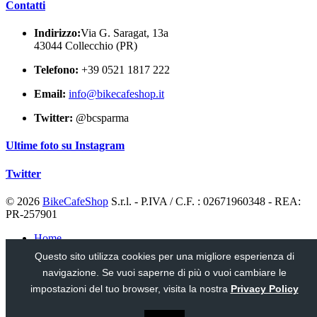
Contatti
Indirizzo:
Via G. Saragat, 13a
43044 Collecchio (PR)
Telefono:
+39 0521 1817 222
Email:
info@bikecafeshop.it
Twitter:
@bcsparma
Ultime foto su Instagram
Twitter
© 2026
BikeCafeShop
S.r.l. - P.IVA / C.F. : 02671960348 - REA:
PR-257901
Home
Notizie
Questo sito utilizza cookies per una migliore esperienza di
Usato
navigazione. Se vuoi saperne di più o vuoi cambiare le
Privacy
Contatti
impostazioni del tuo browser, visita la nostra
Privacy Policy
Web design and search engine optimization:
GMConsultant -