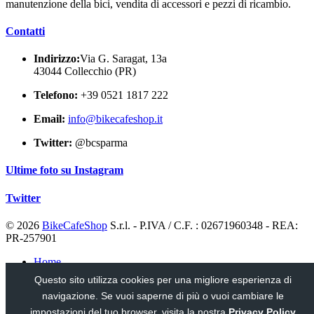
manutenzione della bici, vendita di accessori e pezzi di ricambio.
Contatti
Indirizzo:
Via G. Saragat, 13a
43044 Collecchio (PR)
Telefono:
+39 0521 1817 222
Email:
info@bikecafeshop.it
Twitter:
@bcsparma
Ultime foto su Instagram
Twitter
© 2026
BikeCafeShop
S.r.l. - P.IVA / C.F. : 02671960348 - REA:
PR-257901
Home
Notizie
Questo sito utilizza cookies per una migliore esperienza di
Usato
navigazione. Se vuoi saperne di più o vuoi cambiare le
Privacy
Contatti
impostazioni del tuo browser, visita la nostra
Privacy Policy