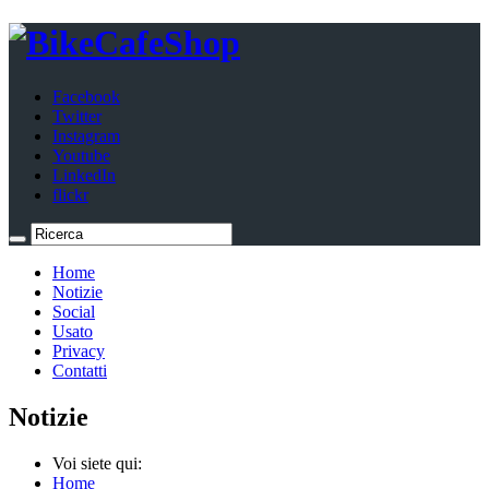
Facebook
Twitter
Instagram
Youtube
LinkedIn
flickr
Home
Notizie
Social
Usato
Privacy
Contatti
Notizie
Voi siete qui:
Home