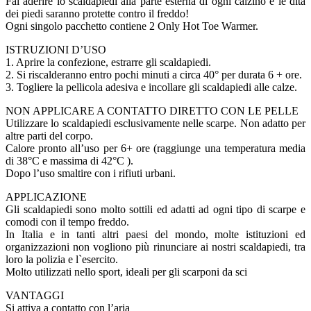
Fai aderire lo scaldapiedi alla parte esterna di ogni calzino e le dita
dei piedi saranno protette contro il freddo!
Ogni singolo pacchetto contiene 2 Only Hot Toe Warmer.
ISTRUZIONI D’USO
1. Aprire la confezione, estrarre gli scaldapiedi.
2. Si riscalderanno entro pochi minuti a circa 40° per durata 6 + ore.
3. Togliere la pellicola adesiva e incollare gli scaldapiedi alle calze.
NON APPLICARE A CONTATTO DIRETTO CON LE PELLE
Utilizzare lo scaldapiedi esclusivamente nelle scarpe. Non adatto per
altre parti del corpo.
Calore pronto all’uso per 6+ ore (raggiunge una temperatura media
di 38°C e massima di 42°C ).
Dopo l’uso smaltire con i rifiuti urbani.
APPLICAZIONE
Gli scaldapiedi sono molto sottili ed adatti ad ogni tipo di scarpe e
comodi con il tempo freddo.
In Italia e in tanti altri paesi del mondo, molte istituzioni ed
organizzazioni non vogliono più rinunciare ai nostri scaldapiedi, tra
loro la polizia e l`esercito.
Molto utilizzati nello sport, ideali per gli scarponi da sci
VANTAGGI
Si attiva a contatto con l’aria