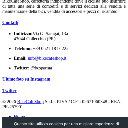
BikeCafeShop, caffetteria indipendente dove il ciclista può usufruire
di tutta una serie di comodità e di servizi dedicati alla vendita e
manutenzione della bici, vendita di accessori e pezzi di ricambio.
Contatti
Indirizzo:
Via G. Saragat, 13a
43044 Collecchio (PR)
Telefono:
+39 0521 1817 222
Email:
info@bikecafeshop.it
Twitter:
@bcsparma
Ultime foto su Instagram
Twitter
© 2026
BikeCafeShop
S.r.l. - P.IVA / C.F. : 02671960348 - REA:
PR-257901
Home
Notizie
Questo sito utilizza cookies per una migliore esperienza di
Usato