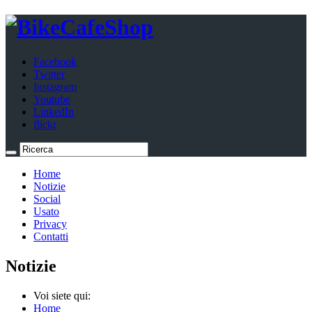
Facebook
Twitter
Instagram
Youtube
LinkedIn
flickr
Home
Notizie
Social
Usato
Privacy
Contatti
Notizie
Voi siete qui:
Home