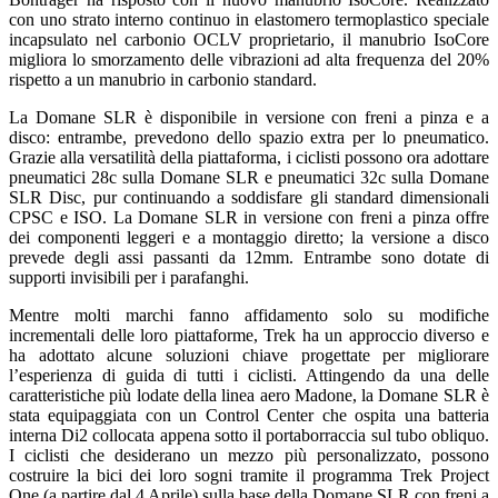
con uno strato interno continuo in elastomero termoplastico speciale
incapsulato nel carbonio OCLV proprietario, il manubrio IsoCore
migliora lo smorzamento delle vibrazioni ad alta frequenza del 20%
rispetto a un manubrio in carbonio standard.
La Domane SLR è disponibile in versione con freni a pinza e a
disco: entrambe, prevedono dello spazio extra per lo pneumatico.
Grazie alla versatilità della piattaforma, i ciclisti possono ora adottare
pneumatici 28c sulla Domane SLR e pneumatici 32c sulla Domane
SLR Disc, pur continuando a soddisfare gli standard dimensionali
CPSC e ISO. La Domane SLR in versione con freni a pinza offre
dei componenti leggeri e a montaggio diretto; la versione a disco
prevede degli assi passanti da 12mm. Entrambe sono dotate di
supporti invisibili per i parafanghi.
Mentre molti marchi fanno affidamento solo su modifiche
incrementali delle loro piattaforme, Trek ha un approccio diverso e
ha adottato alcune soluzioni chiave progettate per migliorare
l’esperienza di guida di tutti i ciclisti. Attingendo da una delle
caratteristiche più lodate della linea aero Madone, la Domane SLR è
stata equipaggiata con un Control Center che ospita una batteria
interna Di2 collocata appena sotto il portaborraccia sul tubo obliquo.
I ciclisti che desiderano un mezzo più personalizzato, possono
costruire la bici dei loro sogni tramite il programma Trek Project
One (a partire dal 4 Aprile) sulla base della Domane SLR con freni a