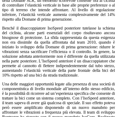
della Domane SLR, un elemento scorrevole consente ora al ciclista
di controllare l’elasticità verticale in base alle proprie preferenze o al
tipo di terreno che intende affrontare. Al livello di regolazione
inferiore, l’elasticità verticale aumenta complessivamente del 14%
rispetto alla Domane di prima generazione.
Benché il disaccoppiatore IsoSpeed posteriore tutelasse la schiena
del ciclista, alcune parti essenziali del corpo risultavano ancora
bisognose di protezione. La sfida rappresentata da questa esigenza
non era dissimile da quella affrontata dal team 2010, quando è
iniziato lo sviluppo della Domane di prima generazione: ridurre le
vibrazioni senza sacrificare l’efficienza o il controllo. In genere, la
soluzione adottata anteriormente non è differente da quella utilizzata
nella parte posteriore. L’IsoSpeed anteriore è un disaccoppiatore che
permette al cannotto di flettere indipendentemente dal tubo sterzo,
aumentando l’elasticità verticale della parte frontale della bici del
10% rispetto ad una bici da strada tradizionale.
Una delle maggiori opportunità legate alla presenza di una società di
componentistica di livello mondiale all’interno dello stesso edificio,
è la possibilità di ricorrere ad un’esperienza specifica che consente di
trattare la bici come un sistema completo. Con l’IsoSpeed anteriore,
il team sapeva di avere già qualcosa di speciale. Il suo effetto poteva
però essere amplificato disponendo di un nuovo manubrio per
affrontare le vibrazioni a frequenza più elevata. Il team di sviluppo
Bontrager ha risposto con il nuovo manubrio IsoCore. Realizzato