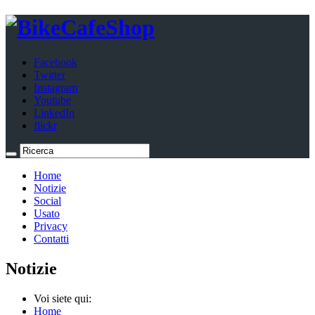
Facebook
Twitter
Instagram
Youtube
LinkedIn
flickr
Home
Notizie
Social
Usato
Privacy
Contatti
Notizie
Voi siete qui:
Home