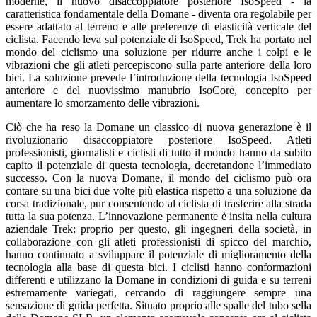
moderne, il nuovo disaccoppiatore posteriore IsoSpeed - la
caratteristica fondamentale della Domane - diventa ora regolabile per
essere adattato al terreno e alle preferenze di elasticità verticale del
ciclista. Facendo leva sul potenziale di IsoSpeed, Trek ha portato nel
mondo del ciclismo una soluzione per ridurre anche i colpi e le
vibrazioni che gli atleti percepiscono sulla parte anteriore della loro
bici. La soluzione prevede l’introduzione della tecnologia IsoSpeed
anteriore e del nuovissimo manubrio IsoCore, concepito per
aumentare lo smorzamento delle vibrazioni.
Ciò che ha reso la Domane un classico di nuova generazione è il
rivoluzionario disaccoppiatore posteriore IsoSpeed. Atleti
professionisti, giornalisti e ciclisti di tutto il mondo hanno da subito
capito il potenziale di questa tecnologia, decretandone l’immediato
successo. Con la nuova Domane, il mondo del ciclismo può ora
contare su una bici due volte più elastica rispetto a una soluzione da
corsa tradizionale, pur consentendo al ciclista di trasferire alla strada
tutta la sua potenza. L’innovazione permanente è insita nella cultura
aziendale Trek: proprio per questo, gli ingegneri della società, in
collaborazione con gli atleti professionisti di spicco del marchio,
hanno continuato a sviluppare il potenziale di miglioramento della
tecnologia alla base di questa bici. I ciclisti hanno conformazioni
differenti e utilizzano la Domane in condizioni di guida e su terreni
estremamente variegati, cercando di raggiungere sempre una
sensazione di guida perfetta. Situato proprio alle spalle del tubo sella