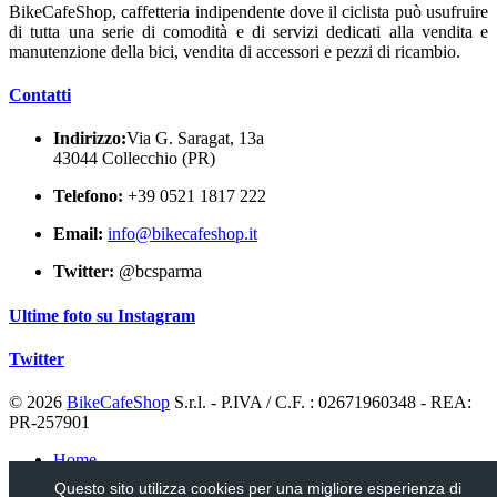
BikeCafeShop, caffetteria indipendente dove il ciclista può usufruire
di tutta una serie di comodità e di servizi dedicati alla vendita e
manutenzione della bici, vendita di accessori e pezzi di ricambio.
Contatti
Indirizzo:
Via G. Saragat, 13a
43044 Collecchio (PR)
Telefono:
+39 0521 1817 222
Email:
info@bikecafeshop.it
Twitter:
@bcsparma
Ultime foto su Instagram
Twitter
© 2026
BikeCafeShop
S.r.l. - P.IVA / C.F. : 02671960348 - REA:
PR-257901
Home
Notizie
Questo sito utilizza cookies per una migliore esperienza di