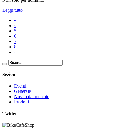
Non solo per uomini...
Leggi tutto
«
‹
5
6
7
8
›
Sezioni
Eventi
Generale
Novità dal mercato
Prodotti
Twitter