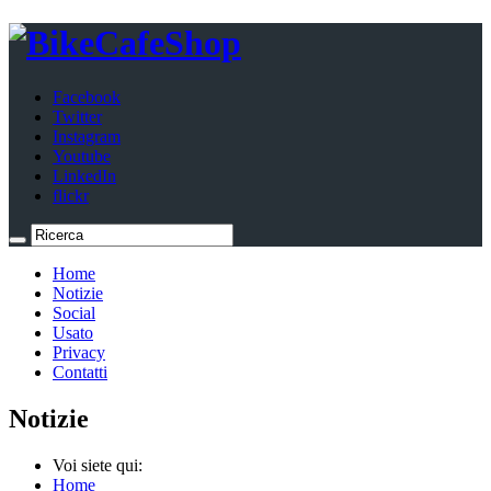
Facebook
Twitter
Instagram
Youtube
LinkedIn
flickr
Home
Notizie
Social
Usato
Privacy
Contatti
Notizie
Voi siete qui:
Home