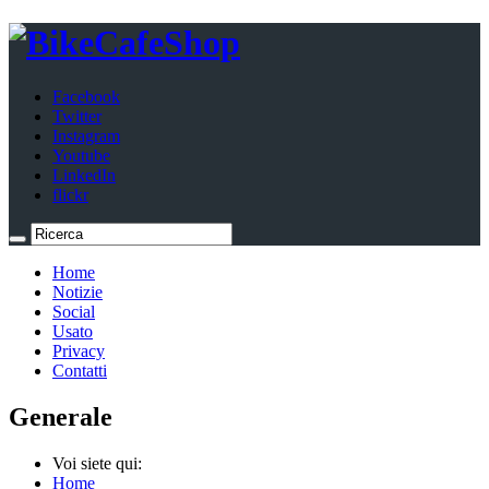
Facebook
Twitter
Instagram
Youtube
LinkedIn
flickr
Home
Notizie
Social
Usato
Privacy
Contatti
Generale
Voi siete qui:
Home