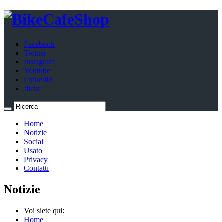
Facebook
Twitter
Instagram
Youtube
LinkedIn
flickr
Home
Notizie
Social
Usato
Privacy
Contatti
Notizie
Voi siete qui:
Home